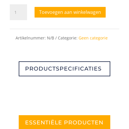
LADEZIJWANDSET
Toevoegen aan winkelwagen
L+R
MERIVOBOX
LADE
M/M-
Artikelnummer:
N/B
Categorie:
Geen categorie
Z
EN
VOORRAADLADE
E/E-
Z
PRODUCTSPECIFICATIES
aantal
ESSENTIËLE PRODUCTEN