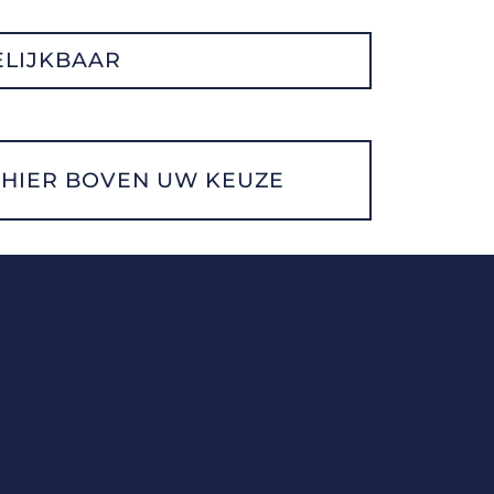
LIJKBAAR
HIER BOVEN UW KEUZE
belbeslag.
n meer dan 3.500