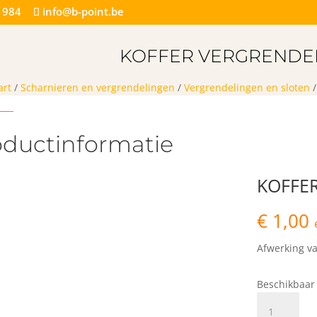
 984
info@b-point.be
KOFFER VERGRENDE
art
/
Scharnieren en vergrendelingen
/
Vergrendelingen en sloten
oductinformatie
KOFFE
€
1,00
Afwerking va
Beschikbaar 
KOFFER
VERGRENDE