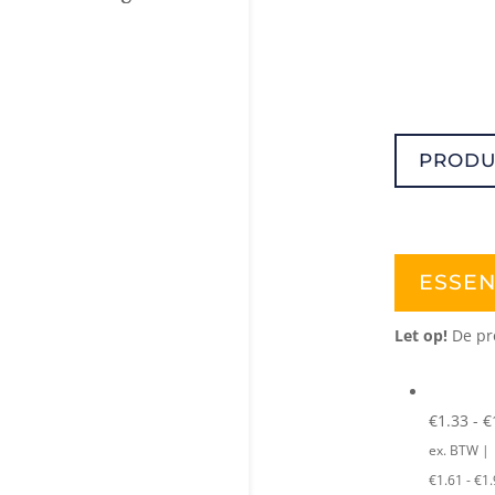
PRODU
ESSEN
Let op!
De pro
€
1.33 -
€
ex. BTW |
€
1.61 -
€
1.