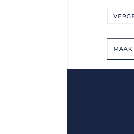
VERGE
MAAK 
B-Point Meu
Verdeler va