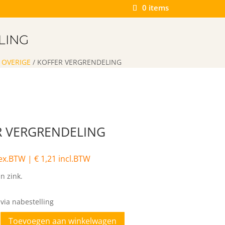
0 items
LING
/
OVERIGE
/ KOFFER VERGRENDELING
R VERGRENDELING
ex.BTW |
€
1,21
incl.BTW
n zink.
via nabestelling
Toevoegen aan winkelwagen
LING