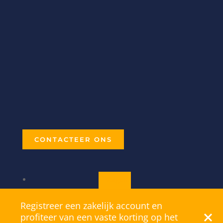
AFHALING & MAGAZIJN
Info@b-point.be
+32 468 099 365
Industriepark B4 /
3
2220
Heist o/d Berg
België
OPENINGSUREN
na afspraak
CONTACTEER ONS
Volgen
Volgen
Registreer een zakelijk account en
Volgen
profiteer van een vaste korting op het