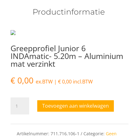
Productinformatie
Greepprofiel Junior 6
INDAmatic- 5.20m – Aluminium
mat verzinkt
€
0,00
ex.BTW |
€
0,00
incl.BTW
Greepprofiel
Toevoegen aan winkelwagen
Junior
6
INDAmatic-
5.20m
Artikelnummer:
711.716.106-1
Categorie:
Geen
-