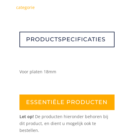
Aluminium
categorie
mat
verzinkt
aantal
PRODUCTSPECIFICATIES
Voor platen 18mm
ESSENTIËLE PRODUCTEN
Let op!
De producten hieronder behoren bij
dit product, en dient u mogelijk ook te
bestellen.